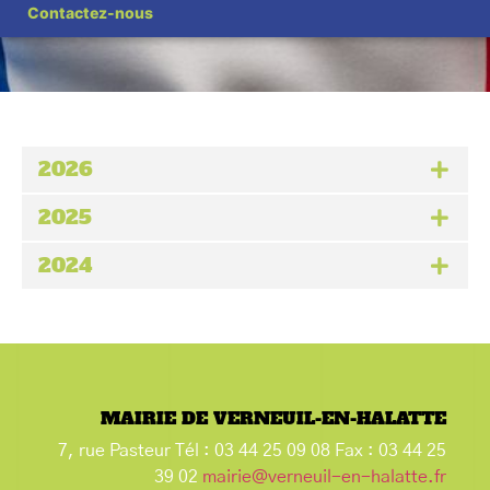
Contactez-nous
Partagez cette page
2026
2025
2024
MAIRIE DE VERNEUIL-EN-HALATTE
7, rue Pasteur Tél : 03 44 25 09 08 Fax : 03 44 25
39 02
mairie@verneuil-en-halatte.fr