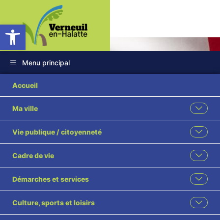
Ouvrir la barre d’outils
Menu principal
Accueil
Ma ville
Arrêtés
Vie publique / citoyenneté
Préfectoraux
Cadre de vie
Accueil
Démarches et services
Délibérations, Décisions, Comptes rendus Arrêtés
municipaux et préfectoraux
Culture, sports et loisirs
Arrêtés Préfectoraux