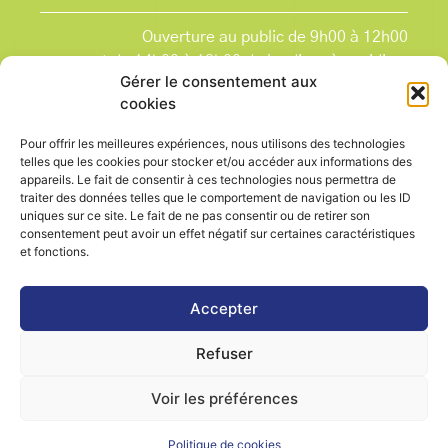
Ouverture au public de 9h00 à 12h00
et de 14h00 à 18h00 du lundi après-midi au
Gérer le consentement aux
vendredi,
cookies
et le samedi de 9h00 à 12h00.
La Mairie est fermée tous les lundis matin
, ainsi
Pour offrir les meilleures expériences, nous utilisons des technologies
que les jours fériés.
telles que les cookies pour stocker et/ou accéder aux informations des
appareils. Le fait de consentir à ces technologies nous permettra de
traiter des données telles que le comportement de navigation ou les ID
uniques sur ce site. Le fait de ne pas consentir ou de retirer son
consentement peut avoir un effet négatif sur certaines caractéristiques
et fonctions.
Voir le plan de ville
Accepter
Refuser
Contactez-nous
Mentions légales
Voir les préférences
Politique de cookies (UE)
Politique de cookies