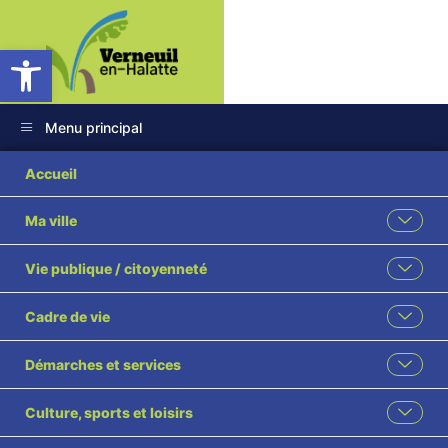
Ouvrir la barre d’outils
Menu principal
Arrêté portant sur le
Accueil
classement ESOD du
Ma ville
groupe 3-1
Vie publique / citoyenneté
Cadre de vie
Démarches et services
Culture, sports et loisirs