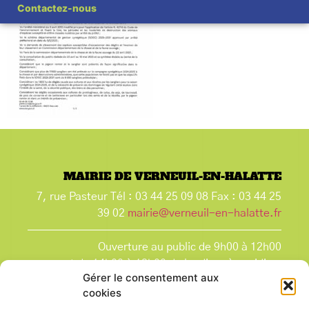
Contactez-nous
MAIRIE DE VERNEUIL-EN-HALATTE
7, rue Pasteur Tél : 03 44 25 09 08 Fax : 03 44 25
39 02
mairie@verneuil-en-halatte.fr
Ouverture au public de 9h00 à 12h00
et de 14h00 à 18h00 du lundi après-midi au
Gérer le consentement aux
vendredi,
cookies
et le samedi de 9h00 à 12h00.