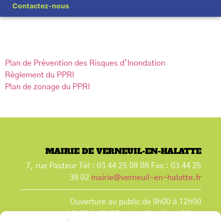
Partagez cette page
Contactez-nous
Plan de Prévention des Risques d’Inondation
Règlement du PPRI
Plan de zonage du PPRI
MAIRIE DE VERNEUIL-EN-HALATTE
7, rue Pasteur Tél : 03 44 25 09 08 Fax : 03 44 25
39 02
mairie@verneuil-en-halatte.fr
Ouverture au public de 9h00 à 12h00
et de 14h00 à 18h00 du lundi après-midi au