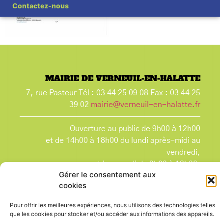
Contactez-nous
MAIRIE DE VERNEUIL-EN-HALATTE
7, rue Pasteur Tél : 03 44 25 09 08 Fax : 03 44 25
39 02
mairie@verneuil-en-halatte.fr
Ouverture au public de 9h00 à 12h00
et de 14h00 à 18h00 du lundi après-midi au
vendredi,
et le samedi de 9h00 à 12h00.
Gérer le consentement aux
La Mairie est fermée tous les lundis matin
, ainsi
cookies
que les jours fériés.
Pour offrir les meilleures expériences, nous utilisons des technologies telles
que les cookies pour stocker et/ou accéder aux informations des appareils.