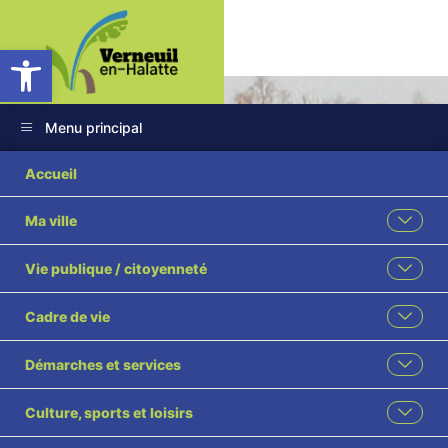
Ouvrir la barre d’outils
Menu principal
Accueil
Ma ville
Communauté de
Vie publique / citoyenneté
communes (CCPOH)
Cadre de vie
Accueil
Communauté de communes (CCPOH)
Démarches et services
Partagez cette page
Culture, sports et loisirs