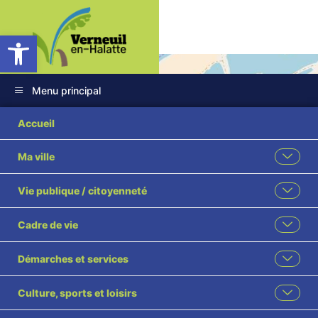
Ouvrir la barre d’outils
Menu principal
Accueil
Ma ville
Plan Local
Vie publique / citoyenneté
d’Urbanisme
Cadre de vie
Accueil
Plan Local d’Urbanisme
Démarches et services
Partagez cette page
Culture, sports et loisirs