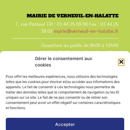
MAIRIE DE VERNEUIL-EN-HALATTE
7, rue Pasteur Tél : 03 44 25 09 08 Fax : 03 44 25
39 02
mairie@verneuil-en-halatte.fr
Ouverture au public de 9h00 à 12h00
et de 14h00 à 18h00 du lundi après-midi au
Gérer le consentement aux
vendredi,
cookies
et le samedi de 9h00 à 12h00.
La Mairie est fermée tous les lundis matin
, ainsi
Pour offrir les meilleures expériences, nous utilisons des technologies
que les jours fériés.
telles que les cookies pour stocker et/ou accéder aux informations des
appareils. Le fait de consentir à ces technologies nous permettra de
traiter des données telles que le comportement de navigation ou les ID
uniques sur ce site. Le fait de ne pas consentir ou de retirer son
consentement peut avoir un effet négatif sur certaines caractéristiques
et fonctions.
Voir le plan de ville
Accepter