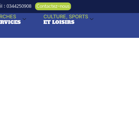
Tél : 0344250908
Contactez-nous
RCHES
CULTURE, SPORTS
ERVICES
ET LOISIRS