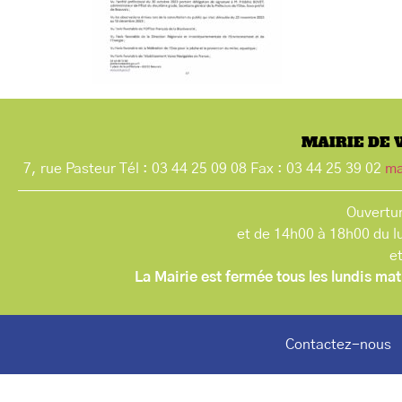
MAIRIE DE 
7, rue Pasteur Tél : 03 44 25 09 08 Fax : 03 44 25 39 02
ma
Ouvertur
et de 14h00 à 18h00 du l
e
La Mairie est fermée tous les lundis mat
Contactez-nous