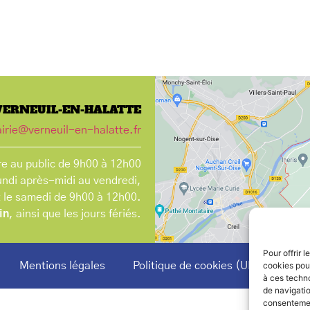
VERNEUIL-EN-HALATTE
irie@verneuil-en-halatte.fr
e au public de 9h00 à 12h00
undi après-midi au vendredi,
t le samedi de 9h00 à 12h00.
in
, ainsi que les jours fériés.
Pour offrir 
Mentions légales
Politique de cookies (UE)
cookies pour
à ces techn
de navigatio
consentement