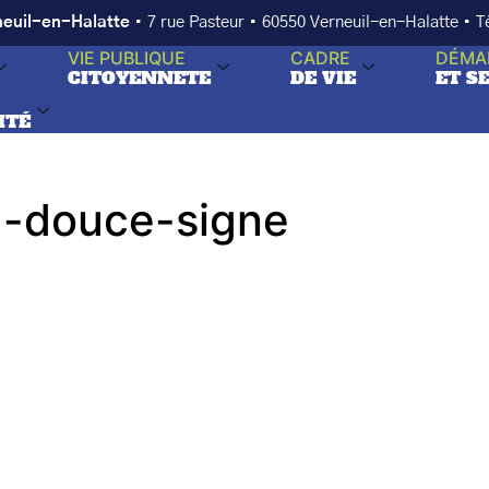
neuil-en-Halatte
• 7 rue Pasteur • 60550 Verneuil-en-Halatte • 
VIE PUBLIQUE
CADRE
DÉMA
CITOYENNETE
DE VIE
ET S
ITÉ
-douce-signe