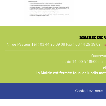
MAIRIE DE 
7, rue Pasteur Tél : 03 44 25 09 08 Fax : 03 44 25 39 02
ma
Ouvertur
et de 14h00 à 18h00 du l
e
La Mairie est fermée tous les lundis mat
Contactez-nous