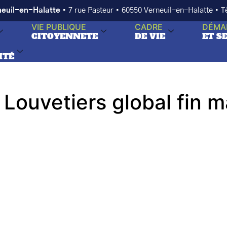
neuil-en-Halatte
• 7 rue Pasteur • 60550 Verneuil-en-Halatte • 
VIE PUBLIQUE
CADRE
DÉMA
CITOYENNETE
DE VIE
ET S
ITÉ
 Louvetiers global fin 