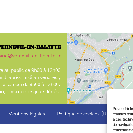
VERNEUIL-EN-HALATTE
irie@verneuil-en-halatte.fr
e au public de 9h00 à 12h00
undi après-midi au vendredi,
t le samedi de 9h00 à 12h00.
in
, ainsi que les jours fériés.
Pour offrir 
Mentions légales
Politique de cookies (UE)
cookies pour
à ces techn
de navigatio
consentement