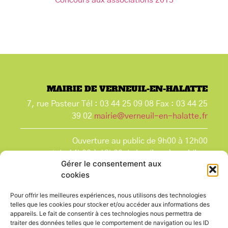
Concours aux associations 2013
MAIRIE DE VERNEUIL-EN-HALATTE
7, rue Pasteur Tél : 03 44 25 09 08 Fax : 03 44 25
39 02
mairie@verneuil-en-halatte.fr
Ouverture au public de 9h00 à 12h00
et de 14h00 à 18h00 du lundi après-midi au
Gérer le consentement aux
vendredi,
cookies
et le samedi de 9h00 à 12h00.
La Mairie est fermée tous les lundis matin
, ainsi
Pour offrir les meilleures expériences, nous utilisons des technologies
que les jours fériés.
telles que les cookies pour stocker et/ou accéder aux informations des
appareils. Le fait de consentir à ces technologies nous permettra de
traiter des données telles que le comportement de navigation ou les ID