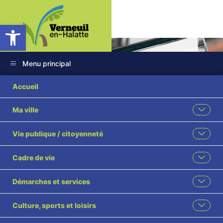
Ouvrir la barre d’outils
Menu principal
Accueil
Ma ville
Subventions aux
Vie publique / citoyenneté
associations
Cadre de vie
Accueil
Subventions aux associations
Démarches et services
Partagez cette page
Culture, sports et loisirs