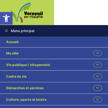
Ouvrir la barre d’outils
Menu principal
ACD_Séch_PROJET_20
Accueil
Ma ville
Vie publique / citoyenneté
Cadre de vie
Démarches et services
Culture, sports et loisirs