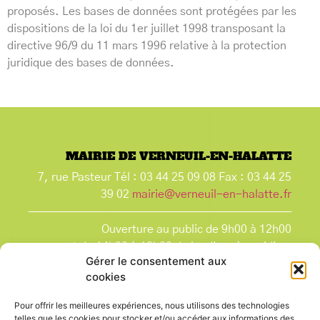
proposés. Les bases de données sont protégées par les
dispositions de la loi du 1er juillet 1998 transposant la
directive 96/9 du 11 mars 1996 relative à la protection
juridique des bases de données.
MAIRIE DE VERNEUIL-EN-HALATTE
7, rue Pasteur Tél : 03 44 25 09 08 Fax : 03 44 25
39 02
mairie@verneuil-en-halatte.fr
Ouverture au public de 9h00 à 12h00
et de 14h00 à 18h00 du lundi après-midi au
Gérer le consentement aux
vendredi,
cookies
et le samedi de 9h00 à 12h00.
La Mairie est fermée tous les lundis matin
, ainsi
Pour offrir les meilleures expériences, nous utilisons des technologies
que les jours fériés.
telles que les cookies pour stocker et/ou accéder aux informations des