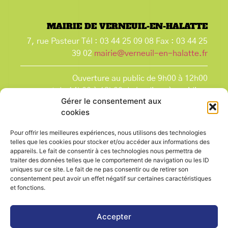
MAIRIE DE VERNEUIL-EN-HALATTE
7, rue Pasteur Tél : 03 44 25 09 08 Fax : 03 44 25
39 02
mairie@verneuil-en-halatte.fr
Ouverture au public de 9h00 à 12h00
et de 14h00 à 18h00 du lundi après-midi au
Gérer le consentement aux
vendredi,
cookies
et le samedi de 9h00 à 12h00.
La Mairie est fermée tous les lundis matin
, ainsi
Pour offrir les meilleures expériences, nous utilisons des technologies
que les jours fériés.
telles que les cookies pour stocker et/ou accéder aux informations des
appareils. Le fait de consentir à ces technologies nous permettra de
traiter des données telles que le comportement de navigation ou les ID
uniques sur ce site. Le fait de ne pas consentir ou de retirer son
consentement peut avoir un effet négatif sur certaines caractéristiques
et fonctions.
Voir le plan de ville
Accepter