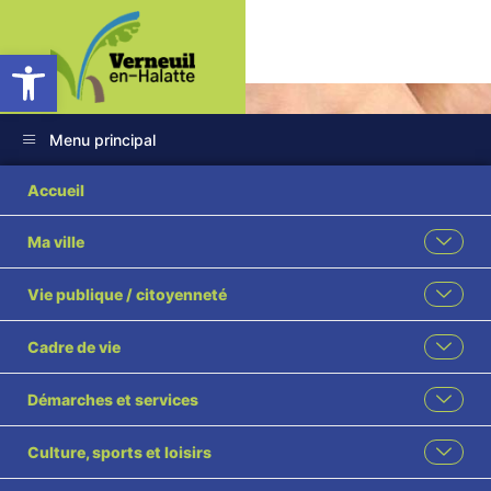
Ouvrir la barre d’outils
Menu principal
Accueil
Ma ville
Associations
Vie publique / citoyenneté
culturelles et
Cadre de vie
familiales
Démarches et services
Accueil
Associations
Associations culturelles et familiales
Culture, sports et loisirs