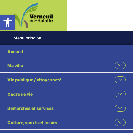
Ouvrir la barre d’outils
Menu principal
Accueil
Ma ville
Vie publique / citoyenneté
Accès
direct
Cadre de vie
Démarches et services
Culture, sports et loisirs
Signaler un problème
Vivre ensemble