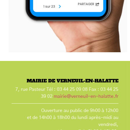
MAIRIE DE VERNEUIL-EN-HALATTE
7, rue Pasteur Tél : 03 44 25 09 08 Fax : 03 44 25
39 02
mairie@verneuil-en-halatte.fr
Ouverture au public de 9h00 à 12h00
et de 14h00 à 18h00 du lundi après-midi au
vendredi,