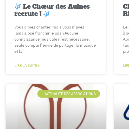
Le Chœur des Aulnes
C
recrute !
R
Vous aimez chanter, mais vous n’avez
Le 
jamais osé franchir le pas ?Aucune
à s
connaissance musicale n’est nécessaire,
Apr
seule compte l’envie de partager la musique
(ad
et la
pro
LIRE LA SUITE »
LIR
L'ACTUALITÉ DES ASSOCIATIONS