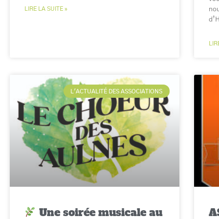
LIRE LA SUITE »
nou
d’H
LIR
L'ACTUALITÉ DES ASSOCIATIONS
Une soirée musicale au
A