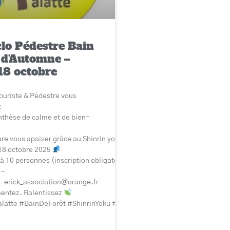
lo Pédestre Bain
 d’Automne –
18 octobre
ouriste & Pédestre vous
z-
nthèse de calme et de bien-
e au profit du Téléthon 2025.
echerche et les familles concernées.
ure vous apaiser grâce au Shinrin yoku, le bain de forêt japonais
18 octobre 2025
à 10 personnes (inscription obligatoire)
 –
uhaitez.
1 erick_association@orange.fr
sentez. Ralentissez
alatte #BainDeForêt #ShinrinYoku #BienÊtre #Nature #Automne2025
e cause !