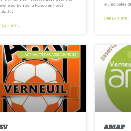
municipales d
velle édition de la Rando en Forêt
alatte.
LIRE LA SUITE »
E LA SUITE »
L'ACTUALITÉ DES ASSOCIATIONS
SV
AMAP