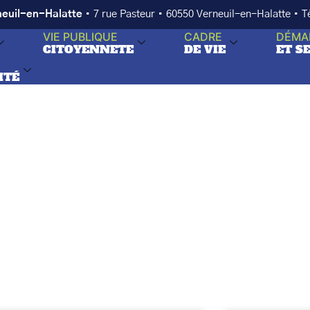
neuil-en-Halatte
• 7 rue Pasteur • 60550 Verneuil-en-Halatte • 
VIE PUBLIQUE
CADRE
DÉMA
CITOYENNETE
DE VIE
ET S
ITÉ
iations