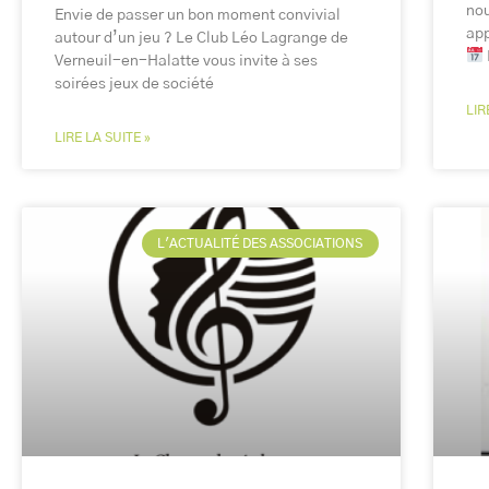
nou
Envie de passer un bon moment convivial
app
autour d’un jeu ? Le Club Léo Lagrange de
Verneuil-en-Halatte vous invite à ses
soirées jeux de société
LIR
LIRE LA SUITE »
L'ACTUALITÉ DES ASSOCIATIONS