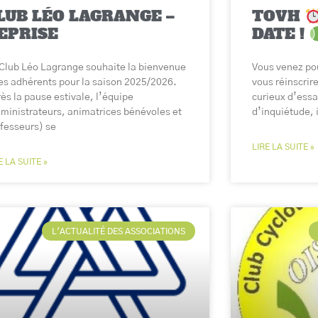
LUB LÉO LAGRANGE –
TOVH
EPRISE
DATE !
Club Léo Lagrange souhaite la bienvenue
Vous venez pou
es adhérents pour la saison 2025/2026.
vous réinscrir
ès la pause estivale, l’équipe
curieux d’essa
ministrateurs, animatrices bénévoles et
d’inquiétude, i
fesseurs) se
LIRE LA SUITE »
E LA SUITE »
L'ACTUALITÉ DES ASSOCIATIONS