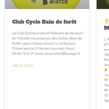
Club Cyclo Bain de forêt
M
Le Club Cyclotouriste et Pédestre de Verneuil-
en-Halatte vos proposes des Sortie « Bain de
L’A
Forêt » pour chaque saison La sortie pour
d’H
l’Hiver sera le 21 février Inscrivez-Vous !
wee
03 44 73 31 01 erick_association@orange.fr
Dép
Par
Une
LIRE LA SUITE »
Le 
Par
07
Not