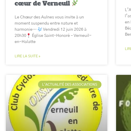
cœur de Verneuil
L’A
l’a
Le Chœur des Aulnes vous invite à un
en 
moment suspendu entre nature et
Béa
harmonie…
Vendredi 12 juin 2026 à
Ben
20h30
Église Saint-Honoré – Verneuil-
en-Halatte
LIR
LIRE LA SUITE »
L'ACTUALITÉ DES ASSOCIATIONS