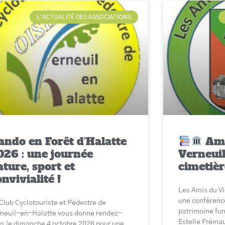
L'ACTUALITÉ DES ASSOCIATIONS
ando en Forêt d’Halatte
Ami
026 : une journée
Verneuil
ture, sport et
cimetièr
nvivialité !
Les Amis du Vi
une conférenc
Club Cyclotouriste et Pédestre de
patrimoine fun
neuil-en-Halatte vous donne rendez-
Estelle Fréma
s le dimanche 4 octobre 2026 pour une