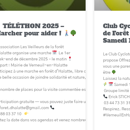
TÉLÉTHON 2025 –
Club Cyc
archer pour aider !
de Forêt
Samedi 
ssociation Les Veilleurs de la forêt
alatte organise une marche
Le 1er
Le Club Cyclot
k-end de décembre 2025 – le matin
propose Offre
art : Mairie de Verneuil-en-Halatte
vous une pare
ticipez à une marche en forêt d’Halatte, libre ou commentée, organisé
être
 belle occasion de joindre solidarité et nature, tout en soutenant la r
Laissez la nat
Samedi 
nombre de places pour la visite commentée est limité.
Groupe limité 
Erick STICH
ticipation gratuite — vous pouvez juste faire un don libre si vous le so
03 44 73 31 3
foret.dhalatte@gmail.com
Respirez. Res
 88 03 37 10
#VerneuilEnH
ez la date dans vos agendas et venez nombreux marcher pour la bonn