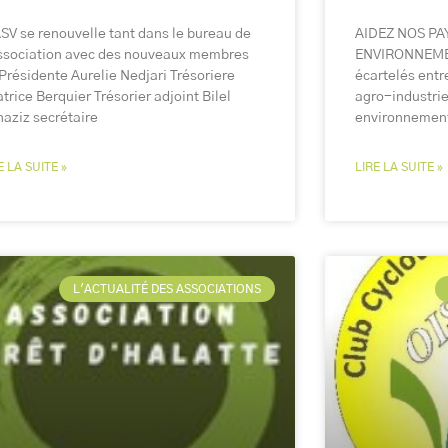
SV se renouvelle tant dans le bureau de
AIDEZ NOS PA
ssociation avec des nouveaux membres
ENVIRONNEMEN
Présidente Aurelie Nedjari Trésoriere
écartelés entre
trice Berquier Trésorier adjoint Bilel
agro-industrie
aziz secrétaire
environnement
E LA SUITE »
LIRE LA SUITE »
L'ACTUALITÉ DES ASSOCIATIONS