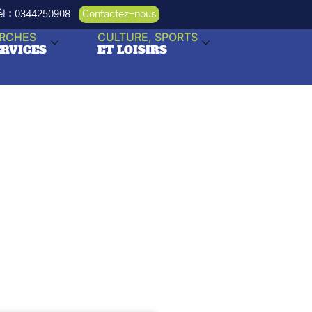
Tél : 0344250908
Contactez-nous
RCHES
CULTURE, SPORTS
ERVICES
ET LOISIRS
Partagez cette page