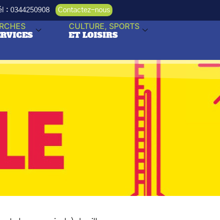
Tél : 0344250908
Contactez-nous
RCHES
CULTURE, SPORTS
ERVICES
ET LOISIRS