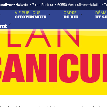
neuil-en-Halatte
• 7 rue Pasteur • 60550 Verneuil-en-Halatte • 
VIE PUBLIQUE
CADRE
DÉMA
CITOYENNETE
DE VIE
ET S
ITÉ