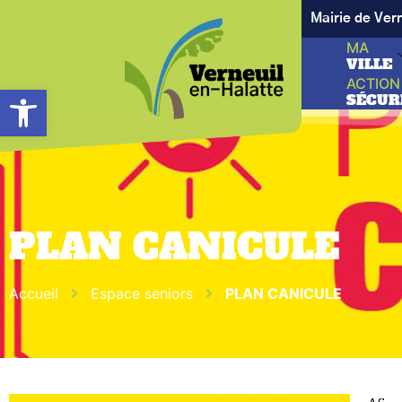
Mairie de Ver
MA
VILLE
ACTION
Ouvrir la barre d’outils
SÉCUR
PLAN CANICULE
Accueil
Espace seniors
PLAN CANICULE