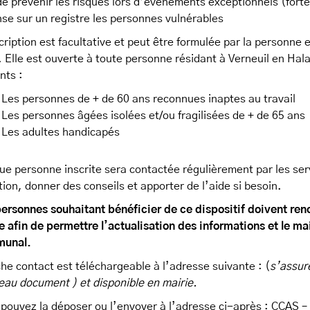
de prévenir les risques lors d’évènements exceptionnels (fortes
se sur un registre les personnes vulnérables
cription est facultative et peut être formulée par la personn
. Elle est ouverte à toute personne résidant à Verneuil en Hal
nts :
Les personnes de + de 60 ans reconnues inaptes au travail
Les personnes âgées isolées et/ou fragilisées de + de 65 ans
Les adultes handicapés
e personne inscrite sera contactée régulièrement par les se
tion, donner des conseils et apporter de l’aide si besoin.
ersonnes souhaitant bénéficier de ce dispositif doivent ren
 afin de permettre l’actualisation des informations et le mai
unal.
che contact est téléchargeable à l’adresse suivante : (
s’assur
au document ) et disponible en mairie.
 pouvez la déposer ou l’envoyer à l’adresse ci-après : CCAS