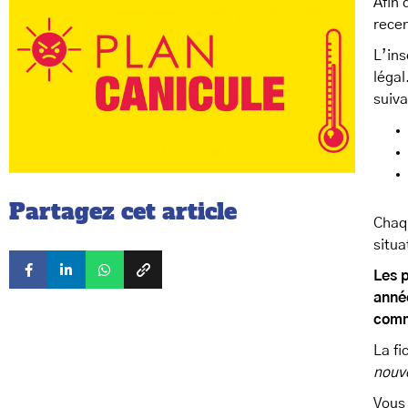
Afin 
recen
L’ins
légal
suiva
Partagez cet article
Chaqu
situa
Les p
année
comm
La fi
nouve
Vous