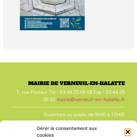
MAIRIE DE VERNEUIL-EN-HALATTE
7, rue Pasteur Tél : 03 44 25 09 08 Fax : 03 44 25
39 02
mairie@verneuil-en-halatte.fr
Ouverture au public de 9h00 à 12h00
et de 14h00 à 18h00 du lundi après-midi au
Gérer le consentement aux
vendredi,
cookies
et le samedi de 9h00 à 12h00.