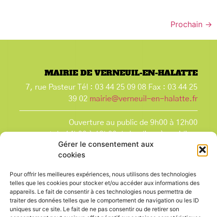
Prochain
→
MAIRIE DE VERNEUIL-EN-HALATTE
7, rue Pasteur Tél : 03 44 25 09 08 Fax : 03 44 25
39 02
mairie@verneuil-en-halatte.fr
Ouverture au public de 9h00 à 12h00
et de 14h00 à 18h00 du lundi après-midi au
Gérer le consentement aux
vendredi,
cookies
et le samedi de 9h00 à 12h00.
La Mairie est fermée tous les lundis matin
, ainsi
Pour offrir les meilleures expériences, nous utilisons des technologies
que les jours fériés.
telles que les cookies pour stocker et/ou accéder aux informations des
appareils. Le fait de consentir à ces technologies nous permettra de
traiter des données telles que le comportement de navigation ou les ID
uniques sur ce site. Le fait de ne pas consentir ou de retirer son