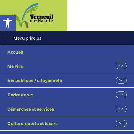
Ouvrir la barre d’outils
Menu principal
Catégorie :
Accueil
Environnement
Ma ville
Vie publique / citoyenneté
Retour sur Verneuil Propre du 18
Cadre de vie
avril 2026
Démarches et services
Culture, sports et loisirs