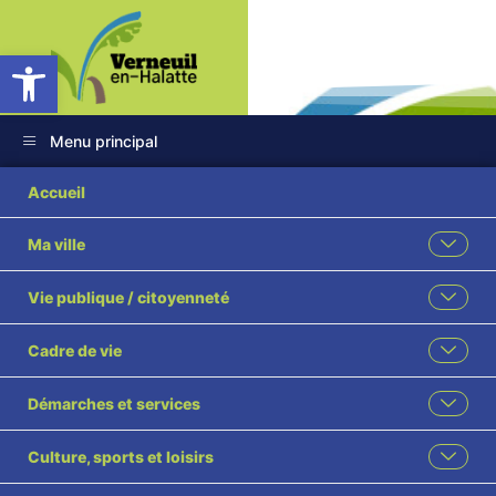
Ouvrir la barre d’outils
Menu principal
Accueil
Ma ville
COLLECTE DES
Vie publique / citoyenneté
DÉCHETS VERTS
Cadre de vie
2025
Démarches et services
Accueil
Environnement
COLLECTE DES DÉCHETS VERTS 2025
Culture, sports et loisirs