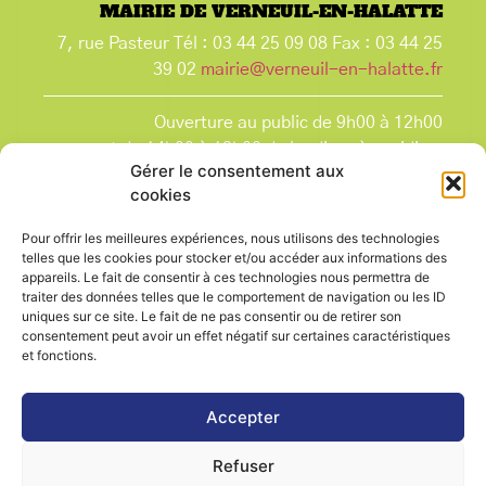
MAIRIE DE VERNEUIL-EN-HALATTE
7, rue Pasteur Tél : 03 44 25 09 08 Fax : 03 44 25
39 02
mairie@verneuil-en-halatte.fr
Ouverture au public de 9h00 à 12h00
et de 14h00 à 18h00 du lundi après-midi au
Gérer le consentement aux
vendredi,
cookies
et le samedi de 9h00 à 12h00.
La Mairie est fermée tous les lundis matin
, ainsi
Pour offrir les meilleures expériences, nous utilisons des technologies
que les jours fériés.
telles que les cookies pour stocker et/ou accéder aux informations des
appareils. Le fait de consentir à ces technologies nous permettra de
traiter des données telles que le comportement de navigation ou les ID
uniques sur ce site. Le fait de ne pas consentir ou de retirer son
consentement peut avoir un effet négatif sur certaines caractéristiques
et fonctions.
Voir le plan de ville
Accepter
Refuser