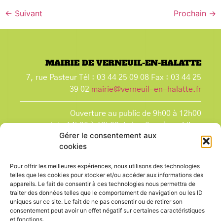
←
Suivant
Prochain
→
MAIRIE DE VERNEUIL-EN-HALATTE
7, rue Pasteur Tél : 03 44 25 09 08 Fax : 03 44 25
39 02
mairie@verneuil-en-halatte.fr
Ouverture au public de 9h00 à 12h00
et de 14h00 à 18h00 du lundi après-midi au
Gérer le consentement aux
vendredi,
cookies
et le samedi de 9h00 à 12h00.
La Mairie est fermée tous les lundis matin
, ainsi
Pour offrir les meilleures expériences, nous utilisons des technologies
que les jours fériés.
telles que les cookies pour stocker et/ou accéder aux informations des
appareils. Le fait de consentir à ces technologies nous permettra de
traiter des données telles que le comportement de navigation ou les ID
uniques sur ce site. Le fait de ne pas consentir ou de retirer son
consentement peut avoir un effet négatif sur certaines caractéristiques
et fonctions.