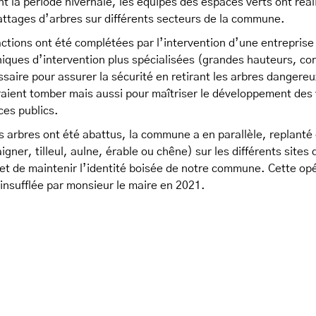
t la période hivernale, les équipes des espaces verts ont réal
ttages d’arbres sur différents secteurs de la commune.
ctions ont été complétées par l’intervention d’une entrepri
iques d’intervention plus spécialisées (grandes hauteurs, cor
ssaire pour assurer la sécurité en retirant les arbres dangere
aient tomber mais aussi pour maîtriser le développement des v
es publics.
s arbres ont été abattus, la commune a en parallèle, replante
aigner, tilleul, aulne, érable ou chêne) sur les différents sit
t de maintenir l’identité boisée de notre commune. Cette opé
 insufflée par monsieur le maire en 2021.