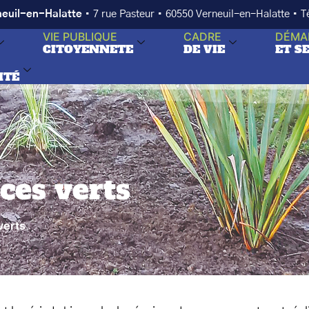
neuil-en-Halatte
• 7 rue Pasteur • 60550 Verneuil-en-Halatte • 
VIE PUBLIQUE
CADRE
DÉMA
CITOYENNETE
DE VIE
ET S
ITÉ
ces verts
verts