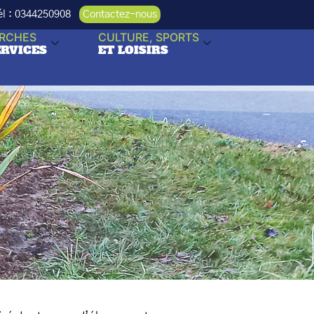
Tél : 0344250908
Contactez-nous
RCHES
CULTURE, SPORTS
ERVICES
ET LOISIRS