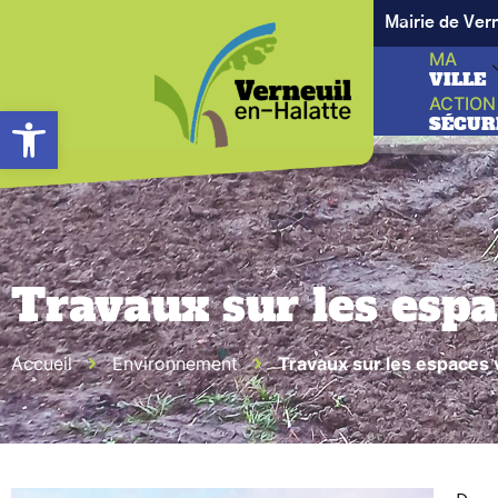
Mairie de Ver
MA
VILLE
ACTION
Ouvrir la barre d’outils
SÉCUR
Travaux sur les espa
Accueil
Environnement
Travaux sur les espaces 