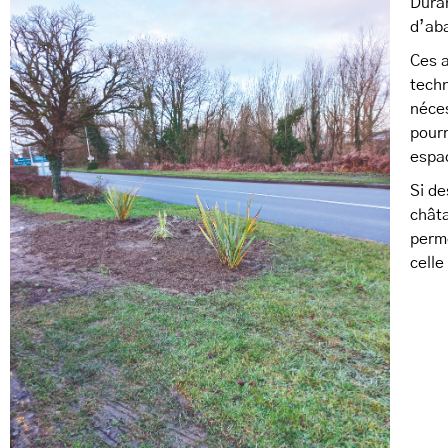
Duran
d’aba
Ces a
techn
néce
pourr
espac
Si de
chât
perme
celle