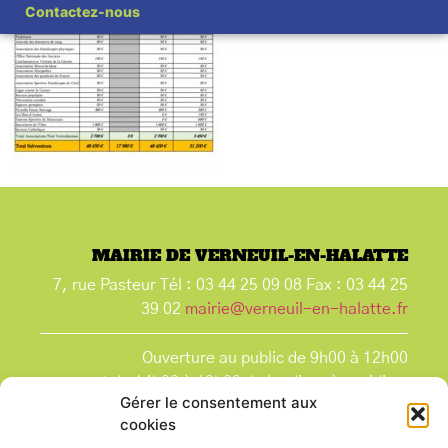
Contactez-nous
MAIRIE DE VERNEUIL-EN-HALATTE
7, rue Pasteur Tél : 03 44 25 09 08 Fax : 03 44 25
39 02
mairie@verneuil-en-halatte.fr
Ouverture au public de 9h00 à 12h00
et de 14h00 à 18h00 du lundi après-midi au
Gérer le consentement aux
vendredi,
cookies
et le samedi de 9h00 à 12h00.