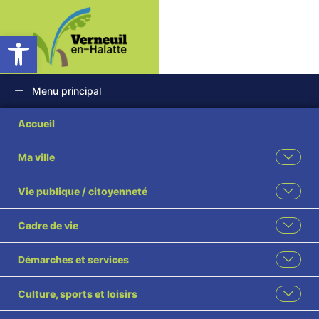
Ouvrir la barre d’outils
Menu principal
CONCOURS AUX
Accueil
ASSOCIATIONS
Ma ville
2024
Vie publique / citoyenneté
Cadre de vie
Démarches et services
Culture, sports et loisirs