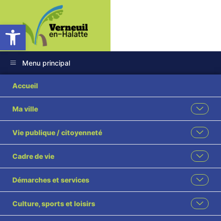
Ouvrir la barre d’outils
Menu principal
Accueil
Ma ville
Vie publique / citoyenneté
Cadre de vie
2eme édition des
Verneuil Games
Démarches et services
Culture, sports et loisirs
Compte tenu des retours très positifs de