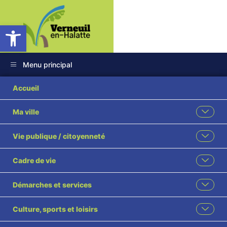
Ouvrir la barre d’outils
Menu principal
Accueil
Ma ville
Avis sur la révision
Vie publique / citoyenneté
du Plan Local
Cadre de vie
d’Urbanisme (PLU)
Démarches et services
Accueil
Enquêtes publiques
Avis sur la révision du Plan Local d’Urbanisme (PLU)
Culture, sports et loisirs