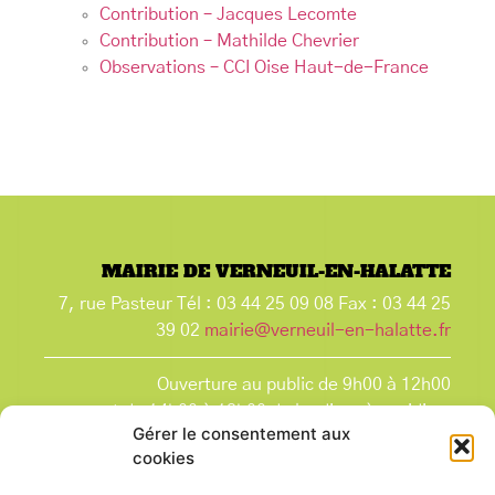
Contribution – Jacques Lecomte
Contribution – Mathilde Chevrier
Observations – CCI Oise Haut-de-France
MAIRIE DE VERNEUIL-EN-HALATTE
7, rue Pasteur Tél : 03 44 25 09 08 Fax : 03 44 25
39 02
mairie@verneuil-en-halatte.fr
Ouverture au public de 9h00 à 12h00
et de 14h00 à 18h00 du lundi après-midi au
Gérer le consentement aux
vendredi,
cookies
et le samedi de 9h00 à 12h00.
La Mairie est fermée tous les lundis matin
, ainsi