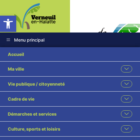
Ouvrir la barre d’outils
Menu principal
Accueil
Ma ville
Bulletin de
Vie publique / citoyenneté
situation de la
Cadre de vie
sécheresse été 2023
Démarches et services
Accueil
Environnement
Culture, sports et loisirs
Bulletin de situation de la sécheresse été 2023