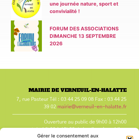
une journée nature, sport et
convivialité !
FORUM DES ASSOCIATIONS
DIMANCHE 13 SEPTEMBRE
2026
MAIRIE DE VERNEUIL-EN-HALATTE
7, rue Pasteur Tél : 03 44 25 09 08 Fax : 03 44 25
39 02
mairie@verneuil-en-halatte.fr
Ouverture au public de 9h00 à 12h00
et de 14h00 à 18h00 du lundi après-midi au
Gérer le consentement aux
vendredi,