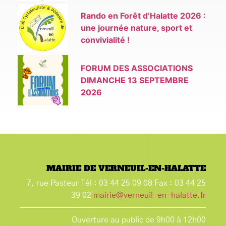
Rando en Forêt d’Halatte 2026 :
une journée nature, sport et
convivialité !
FORUM DES ASSOCIATIONS
DIMANCHE 13 SEPTEMBRE
2026
MAIRIE DE VERNEUIL-EN-HALATTE
7, rue Pasteur Tél : 03 44 25 09 08 Fax : 03 44 25
39 02
mairie@verneuil-en-halatte.fr
Ouverture au public de 9h00 à 12h00