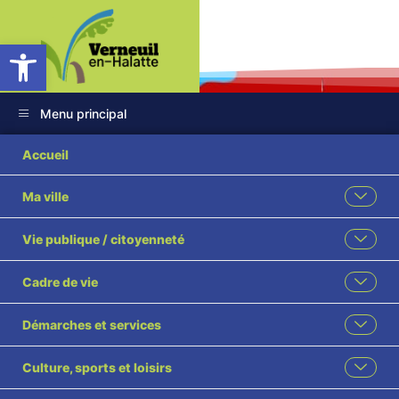
Ouvrir la barre d’outils
Menu principal
Accueil
Ma ville
Verneuil En’Fêtes
Vie publique / citoyenneté
Marché de Noël
Cadre de vie
dimanche 10
décembre
Démarches et services
Culture, sports et loisirs
Accueil
L'actualité des associations