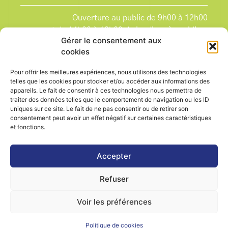
Ouverture au public de 9h00 à 12h00
et de 14h00 à 18h00 du lundi après-midi au
Gérer le consentement aux
vendredi,
cookies
et le samedi de 9h00 à 12h00.
La Mairie est fermée tous les lundis matin
, ainsi
Pour offrir les meilleures expériences, nous utilisons des technologies
que les jours fériés.
telles que les cookies pour stocker et/ou accéder aux informations des
appareils. Le fait de consentir à ces technologies nous permettra de
traiter des données telles que le comportement de navigation ou les ID
uniques sur ce site. Le fait de ne pas consentir ou de retirer son
consentement peut avoir un effet négatif sur certaines caractéristiques
et fonctions.
Voir le plan de ville
Accepter
Refuser
Contactez-nous
Mentions légales
Voir les préférences
Politique de cookies (UE)
Politique de cookies