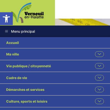
Ouvrir la barre d’outils
Menu principal
Accueil
Ma ville
Service communal
Vie publique / citoyenneté
d’urbanisme
Cadre de vie
Accueil
Urbanisme
Démarches et services
Service communal d’urbanisme
Culture, sports et loisirs
Partagez cette page