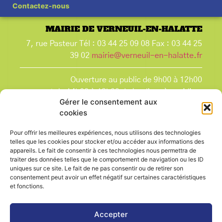
Contactez-nous
MAIRIE DE VERNEUIL-EN-HALATTE
7, rue Pasteur Tél : 03 44 25 09 08 Fax : 03 44 25
39 02
mairie@verneuil-en-halatte.fr
Ouverture au public de 9h00 à 12h00
et de 14h00 à 18h00 du lundi après-midi au
Gérer le consentement aux
vendredi,
cookies
et le samedi de 9h00 à 12h00.
La Mairie est fermée tous les lundis matin
, ainsi
Pour offrir les meilleures expériences, nous utilisons des technologies
que les jours fériés.
telles que les cookies pour stocker et/ou accéder aux informations des
appareils. Le fait de consentir à ces technologies nous permettra de
traiter des données telles que le comportement de navigation ou les ID
uniques sur ce site. Le fait de ne pas consentir ou de retirer son
consentement peut avoir un effet négatif sur certaines caractéristiques
et fonctions.
Voir le plan de ville
Accepter