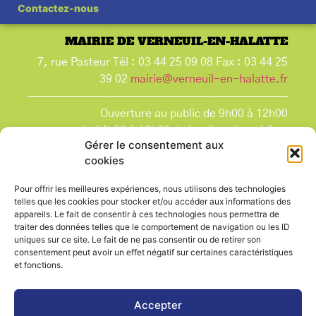
Contactez-nous
MAIRIE DE VERNEUIL-EN-HALATTE
7, rue Pasteur Tél : 03 44 25 09 08 Fax : 03 44 25
39 02
mairie@verneuil-en-halatte.fr
Ouverture au public de 9h00 à 12h00
et de 14h00 à 18h00 du lundi après-midi au
Gérer le consentement aux
vendredi,
cookies
et le samedi de 9h00 à 12h00.
La Mairie est fermée tous les lundis matin
, ainsi
Pour offrir les meilleures expériences, nous utilisons des technologies
que les jours fériés.
telles que les cookies pour stocker et/ou accéder aux informations des
appareils. Le fait de consentir à ces technologies nous permettra de
traiter des données telles que le comportement de navigation ou les ID
uniques sur ce site. Le fait de ne pas consentir ou de retirer son
consentement peut avoir un effet négatif sur certaines caractéristiques
et fonctions.
Voir le plan de ville
Accepter