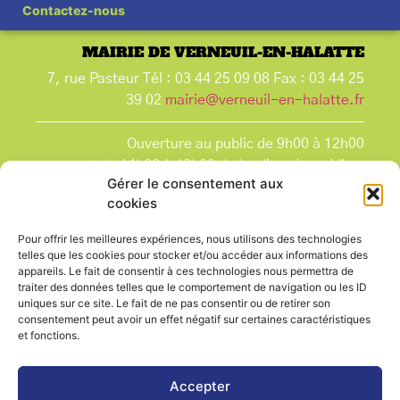
Contactez-nous
MAIRIE DE VERNEUIL-EN-HALATTE
7, rue Pasteur Tél : 03 44 25 09 08 Fax : 03 44 25
39 02
mairie@verneuil-en-halatte.fr
Ouverture au public de 9h00 à 12h00
et de 14h00 à 18h00 du lundi après-midi au
Gérer le consentement aux
vendredi,
cookies
et le samedi de 9h00 à 12h00.
La Mairie est fermée tous les lundis matin
, ainsi
Pour offrir les meilleures expériences, nous utilisons des technologies
que les jours fériés.
telles que les cookies pour stocker et/ou accéder aux informations des
appareils. Le fait de consentir à ces technologies nous permettra de
traiter des données telles que le comportement de navigation ou les ID
uniques sur ce site. Le fait de ne pas consentir ou de retirer son
consentement peut avoir un effet négatif sur certaines caractéristiques
et fonctions.
Voir le plan de ville
Accepter