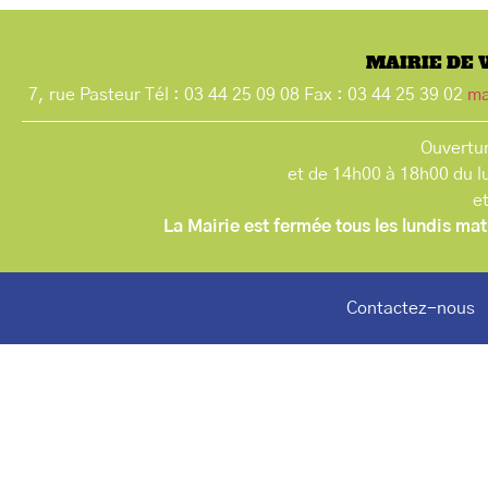
MAIRIE DE 
7, rue Pasteur Tél : 03 44 25 09 08 Fax : 03 44 25 39 02
ma
Ouvertur
et de 14h00 à 18h00 du l
e
La Mairie est fermée tous les lundis mat
Contactez-nous