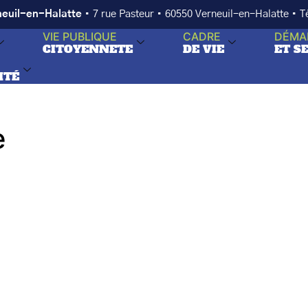
neuil-en-Halatte
• 7 rue Pasteur • 60550 Verneuil-en-Halatte • 
VIE PUBLIQUE
CADRE
DÉMA
CITOYENNETE
DE VIE
ET S
ITÉ
e