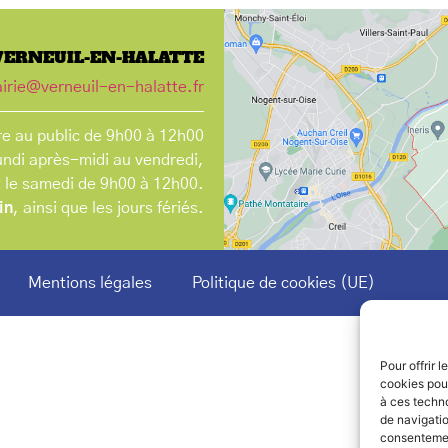
VERNEUIL-EN-HALATTE
irie@verneuil-en-halatte.fr
e au public de 9h00 à 12h00
undi après-midi au vendredi,
t le samedi de 9h00 à 12h00.
in
, ainsi que les jours fériés.
Mentions légales
Politique de cookies (UE)
Pour offrir 
cookies pour
à ces techn
de navigatio
consentement