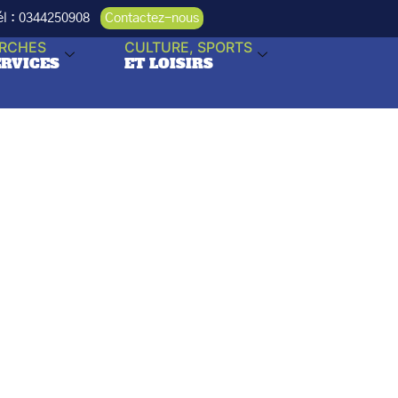
Tél : 0344250908
Contactez-nous
RCHES
CULTURE, SPORTS
ERVICES
ET LOISIRS