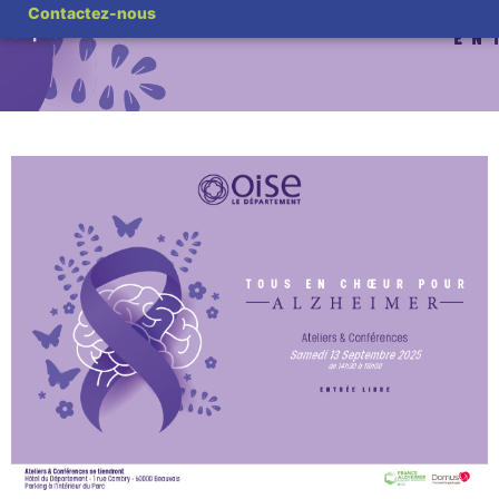
Tous en Choeur pour Alzheimer » – Samedi 13
Contactez-nous
septembre 2025