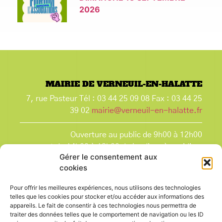
2026
MAIRIE DE VERNEUIL-EN-HALATTE
7, rue Pasteur Tél : 03 44 25 09 08 Fax : 03 44 25
39 02
mairie@verneuil-en-halatte.fr
Ouverture au public de 9h00 à 12h00
et de 14h00 à 18h00 du lundi après-midi au
Gérer le consentement aux
vendredi,
cookies
et le samedi de 9h00 à 12h00.
La Mairie est fermée tous les lundis matin
, ainsi
Pour offrir les meilleures expériences, nous utilisons des technologies
que les jours fériés.
telles que les cookies pour stocker et/ou accéder aux informations des
appareils. Le fait de consentir à ces technologies nous permettra de
traiter des données telles que le comportement de navigation ou les ID