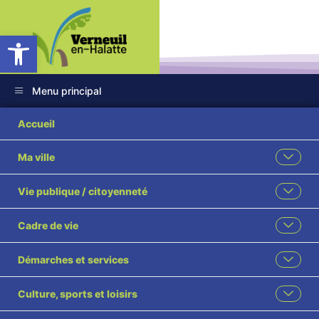
Ouvrir la barre d’outils
Menu principal
Accueil
Ma ville
Tous en Choeur
Vie publique / citoyenneté
pour Alzheimer » –
Cadre de vie
Samedi 13
septembre 2025
Démarches et services
Culture, sports et loisirs
Accueil
Espace seniors