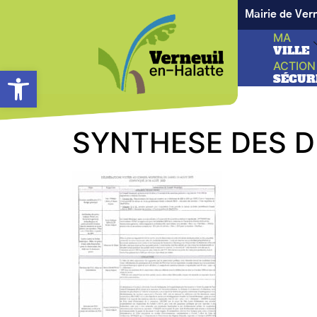
Mairie de Ver
MA
VILLE
ACTION
Ouvrir la barre d’outils
SÉCUR
SYNTHESE DES D