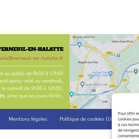
VERNEUIL-EN-HALATTE
irie@verneuil-en-halatte.fr
e au public de 9h00 à 12h00
undi après-midi au vendredi,
t le samedi de 9h00 à 12h00.
in
, ainsi que les jours fériés.
Pour offrir 
Mentions légales
Politique de cookies (UE)
cookies pour
à ces techn
de navigatio
consentement