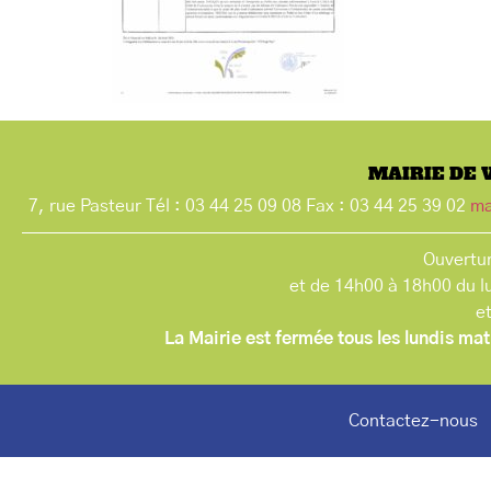
MAIRIE DE 
7, rue Pasteur Tél : 03 44 25 09 08 Fax : 03 44 25 39 02
ma
Ouvertur
et de 14h00 à 18h00 du l
e
La Mairie est fermée tous les lundis mat
Contactez-nous