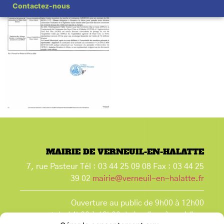
Contactez-nous
MAIRIE DE VERNEUIL-EN-HALATTE
7, rue Pasteur Tél : 03 44 25 09 08 Fax : 03 44 25
39 02
mairie@verneuil-en-halatte.fr
Ouverture au public de 9h00 à 12h00
et de 14h00 à 18h00 du lundi après-midi au