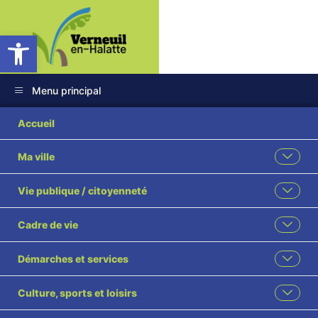
Ouvrir la barre d’outils
Menu principal
SYNTHESE DES
Accueil
DELIBERATIONS CM
Ma ville
20 02 2024
Vie publique / citoyenneté
AFFICHAGE
Cadre de vie
Démarches et services
Culture, sports et loisirs