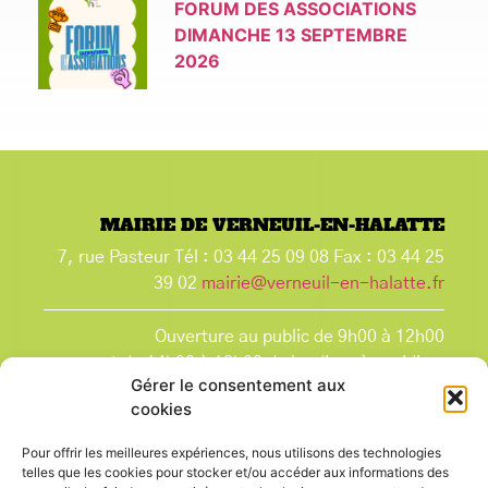
FORUM DES ASSOCIATIONS
DIMANCHE 13 SEPTEMBRE
2026
MAIRIE DE VERNEUIL-EN-HALATTE
7, rue Pasteur Tél : 03 44 25 09 08 Fax : 03 44 25
39 02
mairie@verneuil-en-halatte.fr
Ouverture au public de 9h00 à 12h00
et de 14h00 à 18h00 du lundi après-midi au
Gérer le consentement aux
vendredi,
cookies
et le samedi de 9h00 à 12h00.
La Mairie est fermée tous les lundis matin
, ainsi
Pour offrir les meilleures expériences, nous utilisons des technologies
que les jours fériés.
telles que les cookies pour stocker et/ou accéder aux informations des