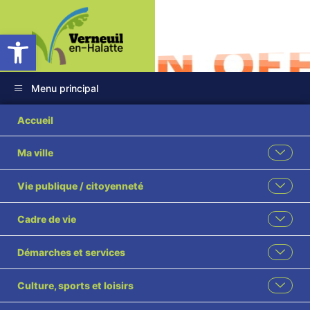
Ouvrir la barre d’outils
Menu principal
Accueil
Ma ville
Réunion publique
Vie publique / citoyenneté
projet
Cadre de vie
aménagement et de
développement
Démarches et services
durable du Plan
Culture, sports et loisirs