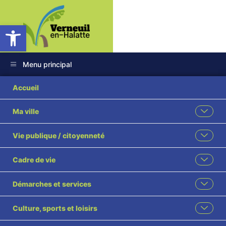
Ouvrir la barre d’outils
Menu principal
43028820952521103
Accueil
Ma ville
Vie publique / citoyenneté
Cadre de vie
Démarches et services
Culture, sports et loisirs