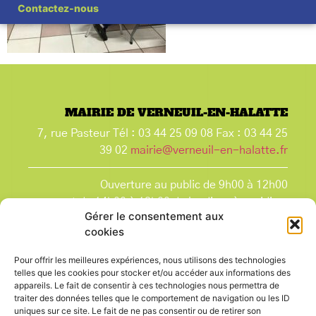
Contactez-nous
MAIRIE DE VERNEUIL-EN-HALATTE
7, rue Pasteur Tél : 03 44 25 09 08 Fax : 03 44 25
39 02
mairie@verneuil-en-halatte.fr
Ouverture au public de 9h00 à 12h00
et de 14h00 à 18h00 du lundi après-midi au
Gérer le consentement aux
vendredi,
cookies
et le samedi de 9h00 à 12h00.
La Mairie est fermée tous les lundis matin
, ainsi
Pour offrir les meilleures expériences, nous utilisons des technologies
que les jours fériés.
telles que les cookies pour stocker et/ou accéder aux informations des
appareils. Le fait de consentir à ces technologies nous permettra de
traiter des données telles que le comportement de navigation ou les ID
uniques sur ce site. Le fait de ne pas consentir ou de retirer son