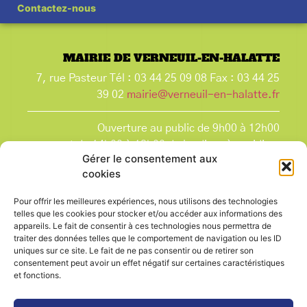
Contactez-nous
MAIRIE DE VERNEUIL-EN-HALATTE
7, rue Pasteur Tél : 03 44 25 09 08 Fax : 03 44 25
39 02
mairie@verneuil-en-halatte.fr
Ouverture au public de 9h00 à 12h00
et de 14h00 à 18h00 du lundi après-midi au
Gérer le consentement aux
vendredi,
cookies
et le samedi de 9h00 à 12h00.
La Mairie est fermée tous les lundis matin
, ainsi
Pour offrir les meilleures expériences, nous utilisons des technologies
que les jours fériés.
telles que les cookies pour stocker et/ou accéder aux informations des
appareils. Le fait de consentir à ces technologies nous permettra de
traiter des données telles que le comportement de navigation ou les ID
uniques sur ce site. Le fait de ne pas consentir ou de retirer son
consentement peut avoir un effet négatif sur certaines caractéristiques
et fonctions.
Voir le plan de ville