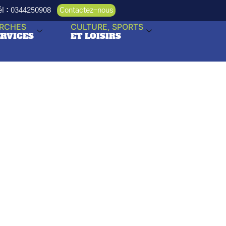
Tél : 0344250908
Contactez-nous
RCHES
CULTURE, SPORTS
ERVICES
ET LOISIRS