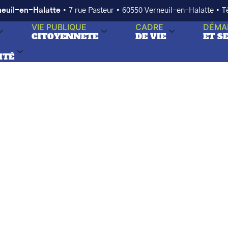
neuil-en-Halatte
• 7 rue Pasteur • 60550 Verneuil-en-Halatte • 
VIE PUBLIQUE
CADRE
DÉMA
CITOYENNETE
DE VIE
ET S
ITÉ