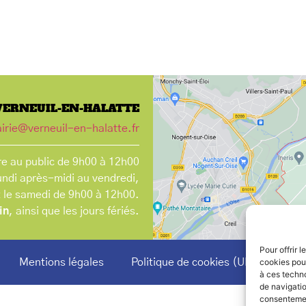
VERNEUIL-EN-HALATTE
irie@verneuil-en-halatte.fr
e au public de 9h00 à 12h00
undi après-midi au vendredi,
t le samedi de 9h00 à 12h00.
in
, ainsi que les jours fériés.
Pour offrir 
Mentions légales
Politique de cookies (UE)
cookies pour
à ces techn
de navigatio
consentement