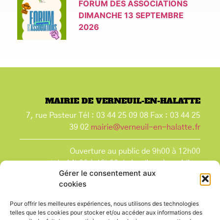
FORUM DES ASSOCIATIONS
DIMANCHE 13 SEPTEMBRE
2026
MAIRIE DE VERNEUIL-EN-HALATTE
7, rue Pasteur Tél : 03 44 25 09 08 Fax : 03 44 25
39 02
mairie@verneuil-en-halatte.fr
Ouverture au public de 9h00 à 12h00
et de 14h00 à 18h00 du lundi après-midi au
Gérer le consentement aux
vendredi,
cookies
et le samedi de 9h00 à 12h00.
La Mairie est fermée tous les lundis matin
, ainsi
Pour offrir les meilleures expériences, nous utilisons des technologies
que les jours fériés.
telles que les cookies pour stocker et/ou accéder aux informations des