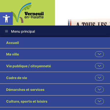
Ouvrir la barre d’outils
Menu principal
Accueil
Ma ville
Retour en images
Vie publique / citoyenneté
sur la cérémonie du
Cadre de vie
18 juin
Démarches et services
Accueil
Cérémonies Nationales
Retour en images sur la cérémonie du 18 juin
Culture, sports et loisirs