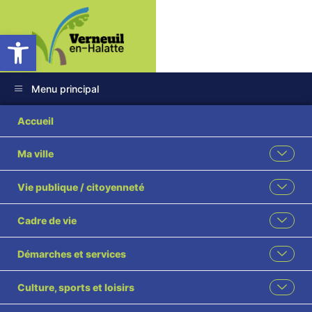
Ouvrir la barre d’outils
Menu principal
Souvenir des
Accueil
Déportés.2026-6
Ma ville
Vie publique / citoyenneté
Cadre de vie
Démarches et services
Culture, sports et loisirs