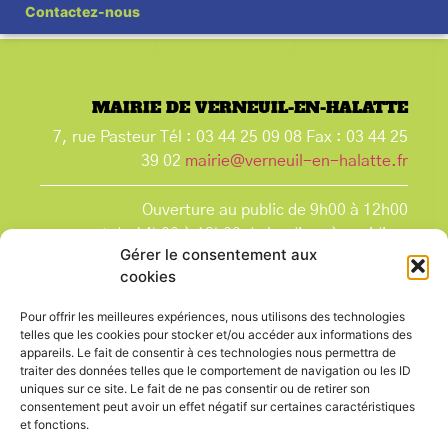
Contactez-nous
MAIRIE DE VERNEUIL-EN-HALATTE
7, rue Pasteur Tél : 03 44 25 09 08 Fax : 03 44 25
39 02
mairie@verneuil-en-halatte.fr
Ouverture au public de 9h00 à 12h00
et de 14h00 à 18h00 du lundi après-midi au
Gérer le consentement aux
vendredi,
cookies
et le samedi de 9h00 à 12h00.
La Mairie est fermée tous les lundis matin
, ainsi
Pour offrir les meilleures expériences, nous utilisons des technologies
que les jours fériés.
telles que les cookies pour stocker et/ou accéder aux informations des
appareils. Le fait de consentir à ces technologies nous permettra de
traiter des données telles que le comportement de navigation ou les ID
uniques sur ce site. Le fait de ne pas consentir ou de retirer son
consentement peut avoir un effet négatif sur certaines caractéristiques
et fonctions.
Voir le plan de ville