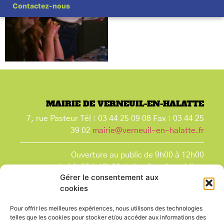
Contactez-nous
MAIRIE DE VERNEUIL-EN-HALATTE
7, rue Pasteur Tél : 03 44 25 09 08 Fax : 03 44 25
39 02
mairie@verneuil-en-halatte.fr
Ouverture au public de 9h00 à 12h00
et de 14h00 à 18h00 du lundi après-midi au
Gérer le consentement aux
vendredi,
cookies
et le samedi de 9h00 à 12h00.
La Mairie est fermée tous les lundis matin
, ainsi
Pour offrir les meilleures expériences, nous utilisons des technologies
que les jours fériés.
telles que les cookies pour stocker et/ou accéder aux informations des