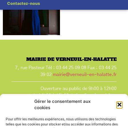
Contactez-nous
MAIRIE DE VERNEUIL-EN-HALATTE
7, rue Pasteur Tél : 03 44 25 09 08 Fax : 03 44 25
39 02
mairie@verneuil-en-halatte.fr
Ouverture au public de 9h00 à 12h00
et de 14h00 à 18h00 du lundi après-midi au
Gérer le consentement aux
vendredi,
cookies
et le samedi de 9h00 à 12h00.
La Mairie est fermée tous les lundis matin
, ainsi
Pour offrir les meilleures expériences, nous utilisons des technologies
que les jours fériés.
telles que les cookies pour stocker et/ou accéder aux informations des