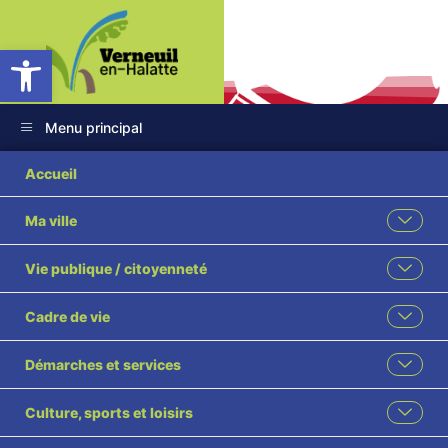
Ouvrir la barre d’outils
Menu principal
Accueil
Ma ville
Rapport d’activité
Vie publique / citoyenneté
2025 SDIS
Cadre de vie
Accueil
Informations Générales
Démarches et services
Rapport d’activité 2025 SDIS
Culture, sports et loisirs