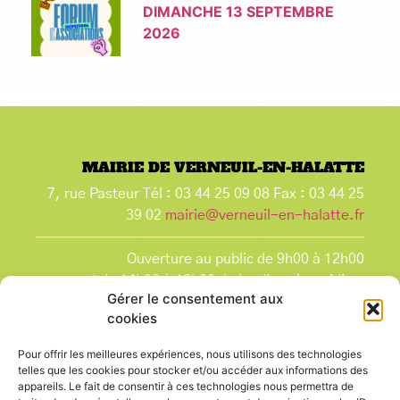
DIMANCHE 13 SEPTEMBRE
2026
MAIRIE DE VERNEUIL-EN-HALATTE
7, rue Pasteur Tél : 03 44 25 09 08 Fax : 03 44 25
39 02
mairie@verneuil-en-halatte.fr
Ouverture au public de 9h00 à 12h00
et de 14h00 à 18h00 du lundi après-midi au
Gérer le consentement aux
vendredi,
cookies
et le samedi de 9h00 à 12h00.
La Mairie est fermée tous les lundis matin
, ainsi
Pour offrir les meilleures expériences, nous utilisons des technologies
que les jours fériés.
telles que les cookies pour stocker et/ou accéder aux informations des
appareils. Le fait de consentir à ces technologies nous permettra de