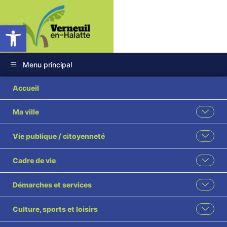
Ouvrir la barre d’outils
Menu principal
Flipbook Category :
Accueil
Le Vernolien
Ma ville
Vie publique / citoyenneté
Cadre de vie
MAIRIE DE VERNEUIL-EN-HALATTE
Démarches et services
7, rue Pasteur Tél : 03 44 25 09 08 Fax : 03 44 25
39 02
mairie@verneuil-en-halatte.fr
Culture, sports et loisirs
Ouverture au public de 9h00 à 12h00