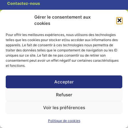
Contactez-nous
et de 14h00 à 18h00 du lundi après-midi au
vendredi,
Gérer le consentement aux
et le samedi de 9h00 à 12h00.
cookies
La Mairie est fermée tous les lundis matin
, ainsi
que les jours fériés.
Pour offrir les meilleures expériences, nous utilisons des technologies
telles que les cookies pour stocker et/ou accéder aux informations des
appareils. Le fait de consentir à ces technologies nous permettra de
traiter des données telles que le comportement de navigation ou les ID
uniques sur ce site. Le fait de ne pas consentir ou de retirer son
consentement peut avoir un effet négatif sur certaines caractéristiques
Voir le plan de ville
et fonctions.
Accepter
Refuser
Contactez-nous
Mentions légales
Voir les préférences
Politique de cookies (UE)
Politique de cookies