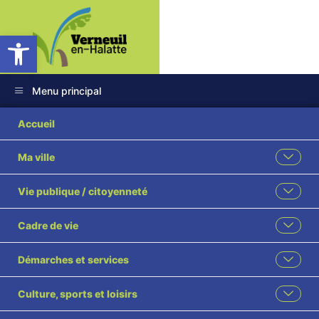
Ouvrir la barre d’outils
Menu principal
Liste des marchés
Accueil
conclus exercice
Ma ville
2017
Vie publique / citoyenneté
Cadre de vie
Démarches et services
Culture, sports et loisirs