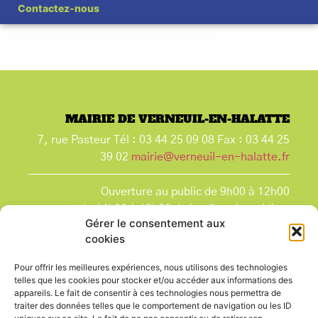
Contactez-nous
MAIRIE DE VERNEUIL-EN-HALATTE
7, rue Pasteur Tél : 03 44 25 09 08 Fax : 03 44 25
39 02
mairie@verneuil-en-halatte.fr
Ouverture au public de 9h00 à 12h00
et de 14h00 à 18h00 du lundi après-midi au
Gérer le consentement aux
vendredi,
cookies
et le samedi de 9h00 à 12h00.
La Mairie est fermée tous les lundis matin
, ainsi
Pour offrir les meilleures expériences, nous utilisons des technologies
que les jours fériés.
telles que les cookies pour stocker et/ou accéder aux informations des
appareils. Le fait de consentir à ces technologies nous permettra de
traiter des données telles que le comportement de navigation ou les ID