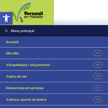
Ouvrir la barre d’outils
Menu principal
Accueil
Ma ville
LE CHOEUR DES
Vie publique / citoyenneté
AULNES SUR SES
Cadre de vie
TERRES ET
ALENTOUR
Démarches et services
Culture, sports et loisirs
Accueil
L'actualité des associations