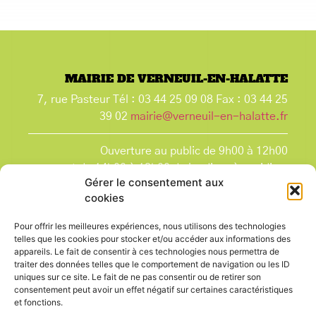
MAIRIE DE VERNEUIL-EN-HALATTE
7, rue Pasteur Tél : 03 44 25 09 08 Fax : 03 44 25
39 02
mairie@verneuil-en-halatte.fr
Ouverture au public de 9h00 à 12h00
et de 14h00 à 18h00 du lundi après-midi au
Gérer le consentement aux
vendredi,
cookies
et le samedi de 9h00 à 12h00.
La Mairie est fermée tous les lundis matin
, ainsi
Pour offrir les meilleures expériences, nous utilisons des technologies
que les jours fériés.
telles que les cookies pour stocker et/ou accéder aux informations des
appareils. Le fait de consentir à ces technologies nous permettra de
traiter des données telles que le comportement de navigation ou les ID
uniques sur ce site. Le fait de ne pas consentir ou de retirer son
consentement peut avoir un effet négatif sur certaines caractéristiques
et fonctions.
Voir le plan de ville