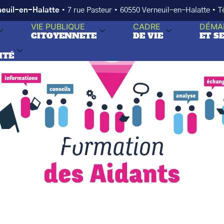
neuil-en-Halatte
• 7 rue Pasteur • 60550 Verneuil-en-Halatte • 
VIE PUBLIQUE
CADRE
DÉMA
CITOYENNETE
DE VIE
ET S
ITÉ
IDANTS
TS