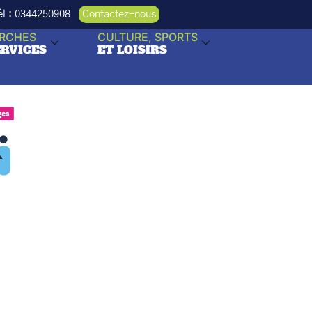
Tél : 0344250908
Contactez-nous
RCHES
CULTURE, SPORTS
ERVICES
ET LOISIRS