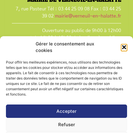
MAIRIE DE VERNEUIL-EN-HALATTE
7, rue Pasteur Tél : 03 44 25 09 08 Fax : 03 44 25
39 02
mairie@verneuil-en-halatte.fr
Ouverture au public de 9h00 à 12h00
et de 14h00 à 18h00 du lundi après-midi au
Gérer le consentement aux
vendredi,
cookies
et le samedi de 9h00 à 12h00.
La Mairie est fermée tous les lundis matin
, ainsi
Pour offrir les meilleures expériences, nous utilisons des technologies
que les jours fériés.
telles que les cookies pour stocker et/ou accéder aux informations des
appareils. Le fait de consentir à ces technologies nous permettra de
traiter des données telles que le comportement de navigation ou les ID
uniques sur ce site. Le fait de ne pas consentir ou de retirer son
consentement peut avoir un effet négatif sur certaines caractéristiques
et fonctions.
Voir le plan de ville
Accepter
Refuser