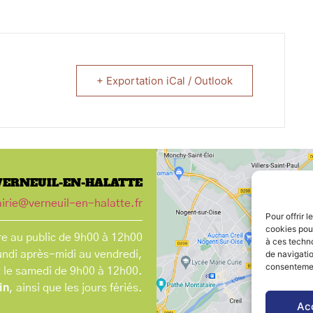
+ Exportation iCal / Outlook
VERNEUIL-EN-HALATTE
irie@verneuil-en-halatte.fr
Pour offrir 
cookies pour
e au public de 9h00 à 12h00
à ces techn
undi après-midi au vendredi,
de navigatio
consentement
t le samedi de 9h00 à 12h00.
in
, ainsi que les jours fériés.
Ac