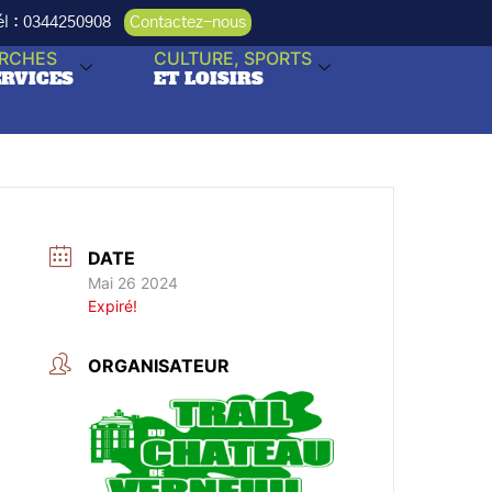
Tél : 0344250908
Contactez-nous
RCHES
CULTURE, SPORTS
ERVICES
ET LOISIRS
DATE
Mai 26 2024
Expiré!
ORGANISATEUR