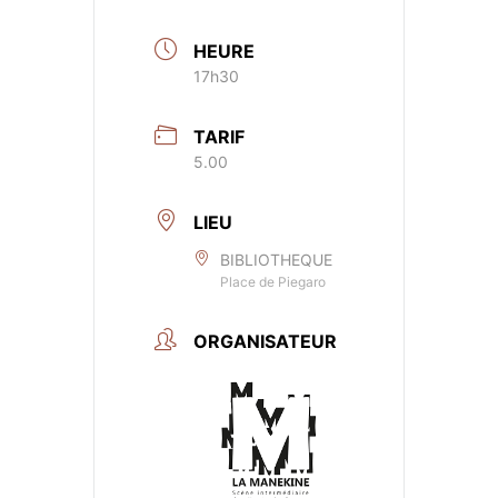
HEURE
17h30
TARIF
5.00
LIEU
BIBLIOTHEQUE
Place de Piegaro
ORGANISATEUR