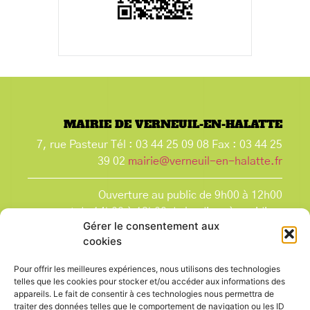
MAIRIE DE VERNEUIL-EN-HALATTE
7, rue Pasteur Tél : 03 44 25 09 08 Fax : 03 44 25
39 02
mairie@verneuil-en-halatte.fr
Ouverture au public de 9h00 à 12h00
et de 14h00 à 18h00 du lundi après-midi au
Gérer le consentement aux
vendredi,
cookies
et le samedi de 9h00 à 12h00.
La Mairie est fermée tous les lundis matin
, ainsi
Pour offrir les meilleures expériences, nous utilisons des technologies
que les jours fériés.
telles que les cookies pour stocker et/ou accéder aux informations des
appareils. Le fait de consentir à ces technologies nous permettra de
traiter des données telles que le comportement de navigation ou les ID